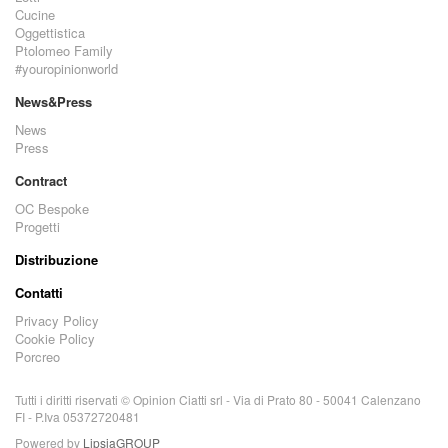
Cucine
Oggettistica
Ptolomeo Family
#youropinionworld
News&Press
News
Press
Contract
OC Bespoke
Progetti
Distribuzione
Contatti
Privacy Policy
Cookie Policy
Porcreo
Tutti i diritti riservati © Opinion Ciatti srl - Via di Prato 80 - 50041 Calenzano
FI - P.Iva 05372720481
Powered by
LipsiaGROUP