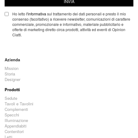
INVIA
Ho letto
l'informativa
sul trattamento dei dati personali e presto il mio
consenso (facoltativo) a ricevere newsletter, comunicazioni di carattere
commerciale, promozionale e informativo, materiale pubblicitario e
offerte di marketing diretto circa prodotti, attività ed eventi di Opinion
Ciatti.
Azienda
Mission
Storia
Designer
Prodotti
Sedute
Tavoli e Tavolini
Complementi
Specchi
Illuminazione
Appendiabiti
Contenitori
Letti