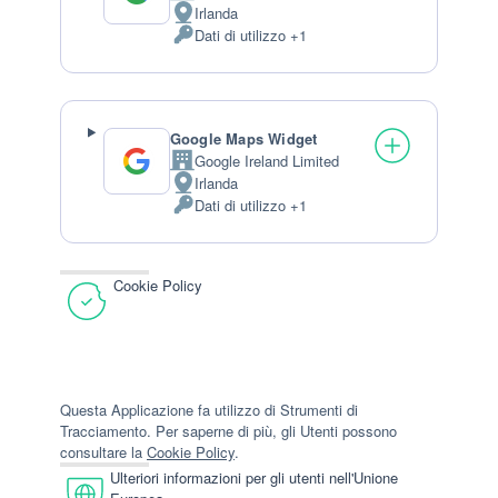
Irlanda
Luogo
Dati di utilizzo +1
del
Dati
trattamento:
Personali
trattati:
Google Maps Widget
Google Ireland Limited
Azienda:
Irlanda
Luogo
Dati di utilizzo +1
del
Dati
trattamento:
Personali
trattati:
Cookie Policy
Questa Applicazione fa utilizzo di Strumenti di
Tracciamento. Per saperne di più, gli Utenti possono
consultare la
Cookie Policy
.
Ulteriori informazioni per gli utenti nell'Unione