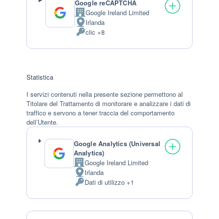
Google reCAPTCHA
Google Ireland Limited
Azienda:
Irlanda
Luogo
clic +8
del
Dati
trattamento:
Personali
trattati:
Statistica
I servizi contenuti nella presente sezione permettono al
Titolare del Trattamento di monitorare e analizzare i dati di
traffico e servono a tener traccia del comportamento
dell’Utente.
Google Analytics (Universal
Analytics)
Google Ireland Limited
Azienda:
Irlanda
Luogo
Dati di utilizzo +1
del
Dati
trattamento:
Personali
trattati: