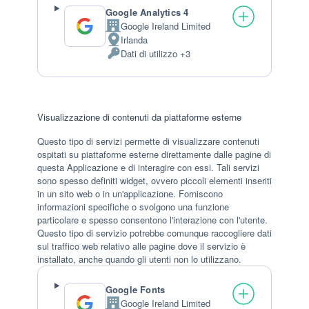
Google Analytics 4
Google Ireland Limited
Azienda:
Irlanda
Luogo
Dati di utilizzo +3
del
Dati
trattamento:
Personali
trattati:
Visualizzazione di contenuti da piattaforme esterne
Questo tipo di servizi permette di visualizzare contenuti
ospitati su piattaforme esterne direttamente dalle pagine di
questa Applicazione e di interagire con essi. Tali servizi
sono spesso definiti widget, ovvero piccoli elementi inseriti
in un sito web o in un'applicazione. Forniscono
informazioni specifiche o svolgono una funzione
particolare e spesso consentono l'interazione con l'utente.
Questo tipo di servizio potrebbe comunque raccogliere dati
sul traffico web relativo alle pagine dove il servizio è
installato, anche quando gli utenti non lo utilizzano.
Google Fonts
Google Ireland Limited
Azienda: