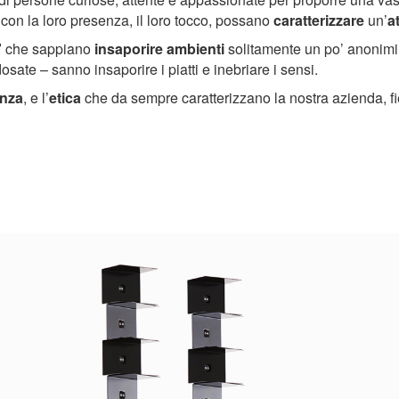
con la loro presenza, il loro tocco, possano
caratterizzare
un’
a
”
che sappiano
insaporire ambienti
solitamente un po’ anonimi,
ate – sanno insaporire i piatti e inebriare i sensi.
enza
, e l’
etica
che da sempre caratterizzano la nostra azienda, fi