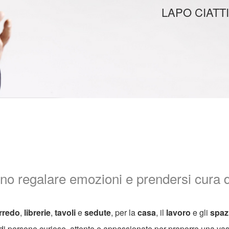
LAPO CIATTI
o regalare emozioni e prendersi cura de
rred
o
,
librerie
,
tavoli
e
sedute
, per la
casa
, il
lavoro
e gli
spaz
e di persone curiose, attente e appassionate per proporre una v