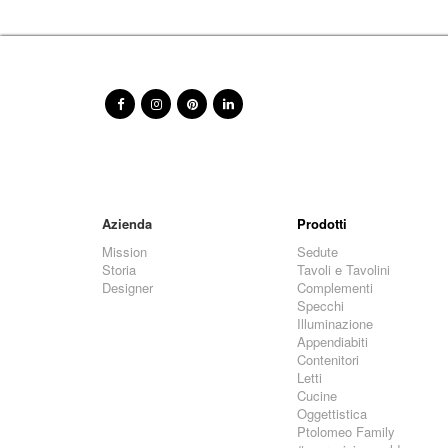
Azienda
Prodotti
Mission
Sedute
Storia
Tavoli e Tavolini
Designer
Complementi
Specchi
Illuminazione
Appendiabiti
Contenitori
Letti
Cucine
Oggettistica
Ptolomeo Family