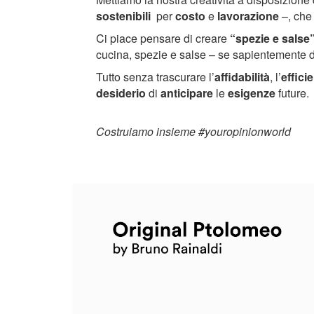
sostenibili
per
costo
e
lavorazione
–, che 
Ci piace pensare di creare
“spezie e salse
cucina, spezie e salse – se sapientemente dos
Tutto senza trascurare l’
affidabilità
, l’
effici
desiderio
di
anticipare
le
esigenze
future.
Costruiamo insieme #youropinionworld