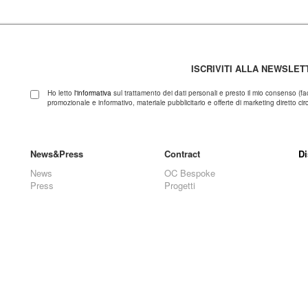
ISCRIVITI ALLA NEWSLET
Ho letto
l'informativa
sul trattamento dei dati personali e presto il mio consenso (fa
promozionale e informativo, materiale pubblicitario e offerte di marketing diretto circa
News&Press
Contract
Di
News
OC Bespoke
Press
Progetti