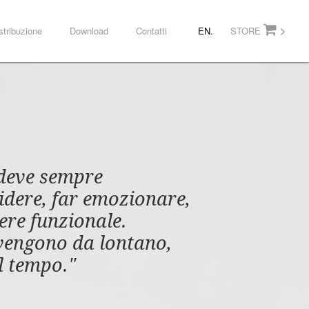
stribuzione
Download
Contatti
EN.
STORE
 deve sempre
ridere, far emozionare,
ere funzionale.
vengono da lontano,
l tempo."