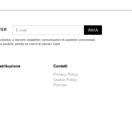
TER
INVIA
coltativo) a ricevere newsletter, comunicazioni di carattere commerciale,
 prodotti, attività ed eventi di Opinion Ciatti.
stribuzione
Contatti
Privacy Policy
Cookie Policy
Porcreo