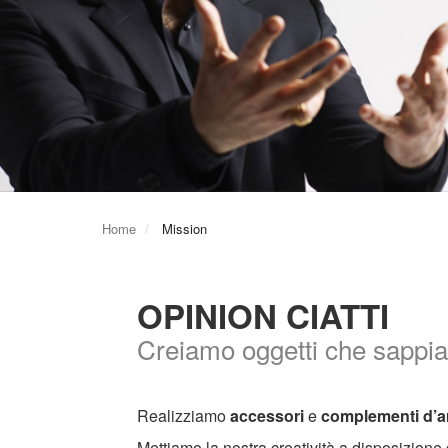
Home
Mission
OPINION CIATTI
Creiamo oggetti che sappian
Realizziamo
accessori
e
complementi d’a
Mettiamo la nostra creatività a disposizion