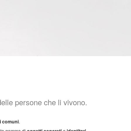
lle persone che li vivono.
i comuni
.
asta gamma di
oggetti concreti
e
identitari
,