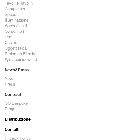
Tavoli e Tavolini
Complementi
Specchi
Illuminazione
Appendiabiti
Contenitori
Letti
Cucine
Oggettistica
Ptolomeo Family
#youropinionworld
News&Press
News
Press
Contract
OC Bespoke
Progetti
Distribuzione
Contatti
Privacy Policy