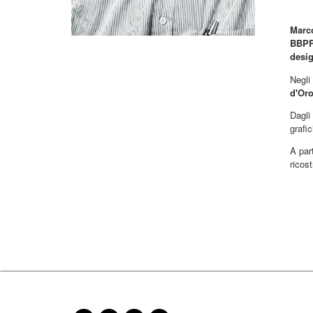
Marc
BBP
desi
Negl
d'Or
Dagli
grafi
A par
ricost