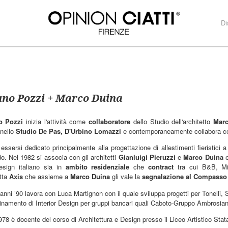
Di
no Pozzi + Marco Duina
o Pozzi
inizia l'attività come
collaboratore
dello Studio dell'architetto
Mar
 nello
Studio
De Pas, D'Urbino Lomazzi
e contemporaneamente collabora c
essersi dedicato principalmente alla progettazione di allestimenti fieristici 
do. Nel 1982 si associa con gli architetti
Gianluigi Pieruzzi
e
Marco Duina
e
esign italiano sia in
ambito residenziale
che
contract
tra cui B&B, Mi
tta
Axis
che assieme a
Marco Duina
gli vale la
segnalazione al Compasso
 anni ’90 lavora con Luca Martignon con il quale sviluppa progetti per Tonelli
inamento di Interior Design per gruppi bancari quali Caboto-Gruppo Ambrosi
978 è docente del corso di Architettura e Design presso il Liceo Artistico Stata