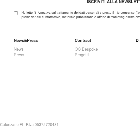
ISCRIVITI ALLA NEWSLET
Ho letto
l'informativa
sul trattamento dei dati personali e presto il mio consenso (fa
promozionale e informativo, materiale pubblicitario e offerte di marketing diretto circa
News&Press
Contract
Di
News
OC Bespoke
Press
Progetti
0041 Calenzano FI - P.Iva 05372720481