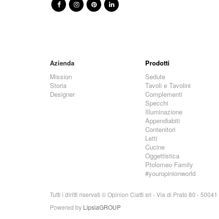
Azienda
Prodotti
Mission
Sedute
Storia
Tavoli e Tavolini
Designer
Complementi
Specchi
Illuminazione
Appendiabiti
Contenitori
Letti
Cucine
Oggettistica
Ptolomeo Family
#youropinionworld
Tutti i diritti riservati © Opinion Ciatti srl - Via di Prato 80 - 5
Powered by
LipsiaGROUP