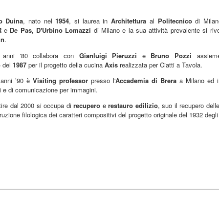
o Duina
, nato nel
1954
, si laurea in
Architettura
al
Politecnico
di Milan
R
e
De Pas, D'Urbino Lomazzi
di Milano e la sua attività prevalente si rivo
gn
.
i anni '80 collabora con
Gianluigi Pieruzzi
e
Bruno Pozzi
assiem
o
del
1987
per il progetto della cucina
Axis
realizzata per Ciatti a Tavola.
 anni ’90 è
Visiting professor
presso l'
Accademia di Brera
a Milano ed in
ci e di comunicazione per immagini.
tire dal 2000 si occupa di
recupero
e
restauro edilizio
, suo il recupero del
ruzione filologica dei caratteri compositivi del progetto originale del 1932 degli