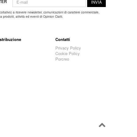
TER
INVIA
coltativo) a ricevere newsletter, comunicazioni di carattere commerciale,
 prodotti, attività ed eventi di Opinion Ciatti.
stribuzione
Contatti
Privacy Policy
Cookie Policy
Porcreo