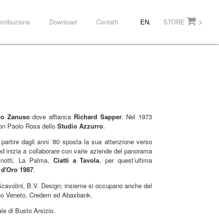
stribuzione
Download
Contatti
EN.
STORE
co Zanuso
dove affianca
Richard Sapper
. Nel 1973
on Paolo Rosa dello
Studio Azzurro
.
a partire dagli anni ’80 sposta la sua attenzione verso
d inizia a collaborare con varie aziende del panorama
notti, La Palma,
Ciatti a Tavola
, per quest’ultima
 d'Oro
198
7
.
, Scavolini, B.V. Design; insieme si occupano anche del
ano Veneto, Credem ed Abaxbank.
le di Busto Arsizio.