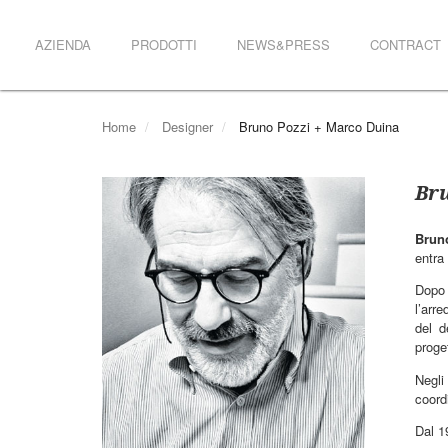
AZIENDA
PRODOTTI
NEWS&PRESS
CONTRACT
Home
Designer
Bruno Pozzi + Marco Duina
Bru
Brun
entra
Dopo 
l’arre
del d
proge
Negli
coord
Dal 1