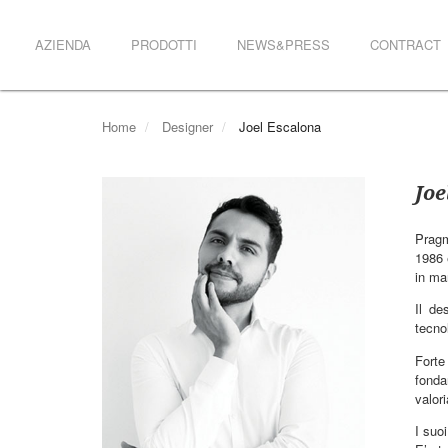
AZIENDA
PRODOTTI
NEWS&PRESS
CONTRACT
Home
Designer
Joel Escalona
Joe
Pragm
1986 
in ma
Il de
tecno
Forte
fonda
valor
I suo