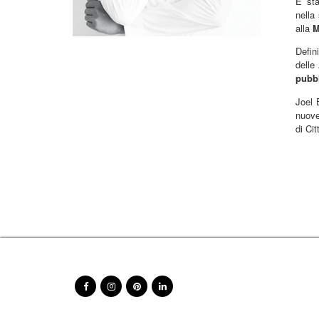
E’ sta
nella
alla
M
Defin
delle
pubbl
Joel 
nuove
di Ci