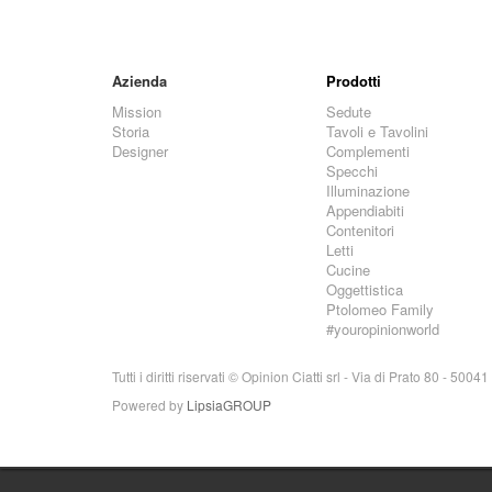
Azienda
Prodotti
Mission
Sedute
Storia
Tavoli e Tavolini
Designer
Complementi
Specchi
Illuminazione
Appendiabiti
Contenitori
Letti
Cucine
Oggettistica
Ptolomeo Family
#youropinionworld
Tutti i diritti riservati © Opinion Ciatti srl - Via di Prato 80 - 5
Powered by
LipsiaGROUP