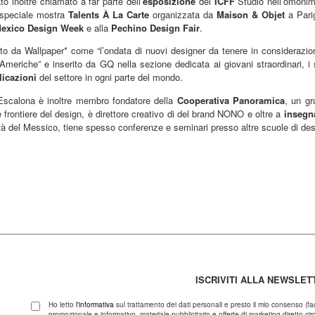
to inoltre chiamato a far parte dell’
esposizione
del
ICFF
Studio nell’omonim
 speciale mostra
Talents À La Carte
organizzata da
Maison & Objet
a Pari
exico Design Week
e alla
Pechino Design Fair
.
ito da Wallpaper* come “l’ondata di nuovi designer da tenere in considerazion
 Americhe” e inserito da GQ nella sezione dedicata ai giovani straordinari, i 
icazioni
del settore in ogni parte del mondo.
Escalona è inoltre membro fondatore della
Cooperativa Panoramica
, un gr
 frontiere del design, è direttore creativo di del brand NONO e oltre a
insegn
ttà del Messico, tiene spesso conferenze e seminari presso altre scuole di des
ISCRIVITI ALLA NEWSLET
Ho letto
l'informativa
sul trattamento dei dati personali e presto il mio consenso (fa
promozionale e informativo, materiale pubblicitario e offerte di marketing diretto circa