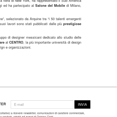
a fiera di New York, ha rappresentato il Sud America
gi ed ha partecipato al
Salone del Mobile
di Milano,
e”, selezionato da Arquine tra “i 50 talenti emergenti
suoi lavori sono stati pubblicati dalle più
prestigiose
uppo di designer messicani dedicato allo studio delle
are
al
CENTRO
, la più importante università di design
ign e organizzazioni.
TER
INVIA
coltativo) a ricevere newsletter, comunicazioni di carattere commerciale,
 prodotti, attività ed eventi di Opinion Ciatti.