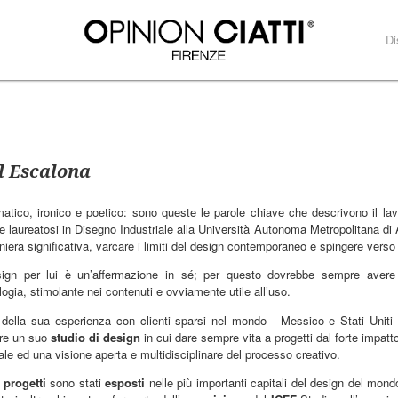
Di
l Escalona
atico, ironico e poetico: sono queste le parole chiave che descrivono il la
e laureatosi in Disegno Industriale alla Università Autonoma Metropolitana di
niera significativa, varcare i limiti del design contemporaneo e spingere verso 
sign per lui è un’affermazione in sé; per questo dovrebbe sempre avere 
logia, stimolante nei contenuti e ovviamente utile all’uso.
 della sua esperienza con clienti sparsi nel mondo - Messico e Stati Unit
re un suo
studio di design
in cui dare sempre vita a progetti dal forte impatt
iale ed una visione aperta e multidisciplinare del processo creativo.
i
progetti
sono stati
esposti
nelle più importanti capitali del design del mon