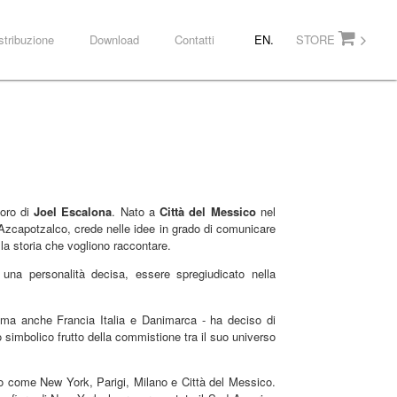
stribuzione
Download
Contatti
EN.
STORE
voro di
Joel Escalona
. Nato a
Città del Messico
nel
 Azcapotzalco, crede nelle idee in grado di comunicare
la storia che vogliono raccontare.
una personalità decisa, essere spregiudicato nella
i ma anche Francia Italia e Danimarca - ha deciso di
o simbolico frutto della commistione tra il suo universo
do come New York, Parigi, Milano e Città del Messico.