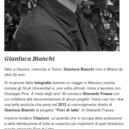
Gianluca Bianchi
Nato a Genova, cresciuto a Torino,
Gianluca Bianchi
vive a Milano da
oltre 30 anni.
Si innamora della
fotografia
durante un viaggio in Messico mentre
compie gli Studi Universitari e, una volta ultimati, inizia a lavorare con
Giuseppe Pino. A metà degli anni ’90 conosce
Gherardo Frassa
con
cui collabora alla documentazione di alcuni progetti. Inizia così tra i due
una bella amicizia che porta nel
2012
al coinvolgimento diretto di
Gianluca Bianchi
al progetto
“Fiori di latta”
di Gherardo Frassa.
Insieme fondano
Citazioni
, un’azienda che si occupa della produzione
e della distribuzione di tutte le creazioni più importanti di quel fantastico
mondo chiamato Fiori di Latta.