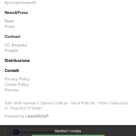
#youropinionworld
News&Press
News
Press
Contract
OC Bespoke
Progetti
Distribuzione
Contatti
Privacy Policy
Cookie Policy
Porcreo
Tutti i diritti riservati © Opinion Ciatti srl - Via di Prato 80 - 50041 Calenzano
FI - P.Iva 05372720481
Powered by
LipsiaGROUP
Gestisci i cookie
Le tue preferenze relative alla privacy