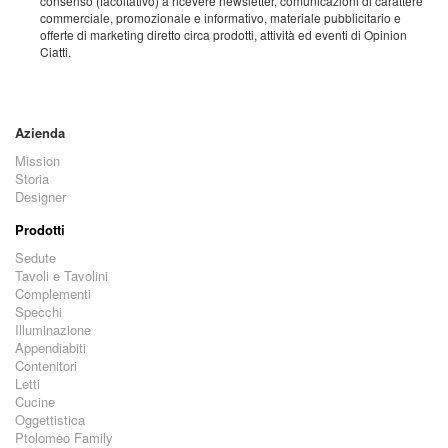
consenso (facoltativo) a ricevere newsletter, comunicazioni di carattere
commerciale, promozionale e informativo, materiale pubblicitario e
offerte di marketing diretto circa prodotti, attività ed eventi di Opinion
Ciatti.
Azienda
Mission
Storia
Designer
Prodotti
Sedute
Tavoli e Tavolini
Complementi
Specchi
Illuminazione
Appendiabiti
Contenitori
Letti
Cucine
Oggettistica
Ptolomeo Family