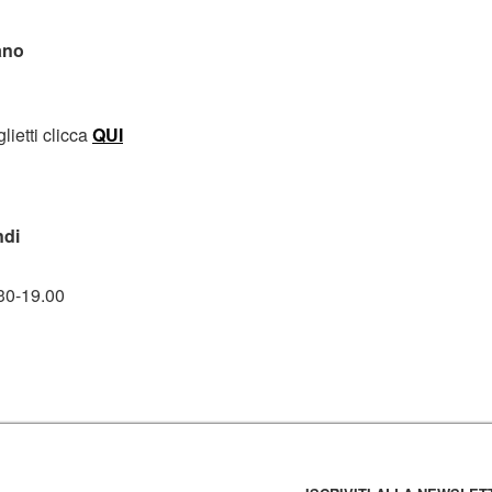
ano
lietti clicca
QUI
ndi
30-19.00