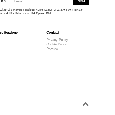
TER
INVIA
coltativo) a ricevere newsletter, comunicazioni di carattere commerciale,
 prodotti, attività ed eventi di Opinion Ciatti.
stribuzione
Contatti
Privacy Policy
Cookie Policy
Porcreo