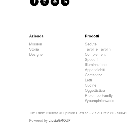
Azienda
Prodotti
Mission
Sedute
Storia
Tavoli e Tavolini
Designer
Complementi
Specchi
Illuminazione
Appendiabiti
Contenitori
Letti
Cucine
Oggettistica
Ptolomeo Family
#youropinionworld
Tutti i diritti riservati © Opinion Ciatti srl - Via di Prato 80 - 5
Powered by
LipsiaGROUP