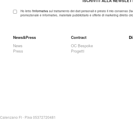
ISCRIVITI ALLA NEWSLET
Ho letto
l'informativa
sul trattamento dei dati personali e presto il mio consenso (fa
promozionale e informativo, materiale pubblicitario e offerte di marketing diretto circa
News&Press
Contract
Di
News
OC Bespoke
Press
Progetti
0041 Calenzano FI - P.Iva 05372720481