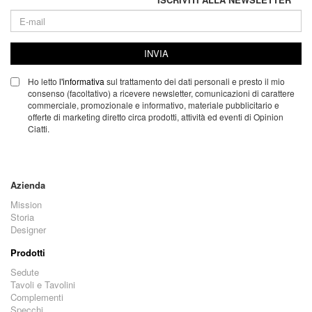
INVIA
Ho letto
l'informativa
sul trattamento dei dati personali e presto il mio
consenso (facoltativo) a ricevere newsletter, comunicazioni di carattere
commerciale, promozionale e informativo, materiale pubblicitario e
offerte di marketing diretto circa prodotti, attività ed eventi di Opinion
Ciatti.
Azienda
Mission
Storia
Designer
Prodotti
Sedute
Tavoli e Tavolini
Complementi
Specchi