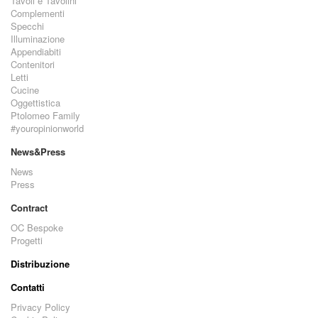
Tavoli e Tavolini
Complementi
Specchi
Illuminazione
Appendiabiti
Contenitori
Letti
Cucine
Oggettistica
Ptolomeo Family
#youropinionworld
News&Press
News
Press
Contract
OC Bespoke
Progetti
Distribuzione
Contatti
Privacy Policy