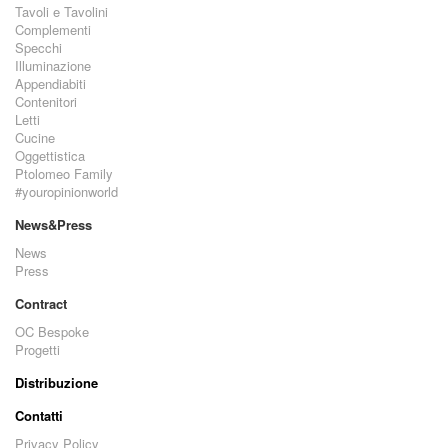
Tavoli e Tavolini
Complementi
Specchi
Illuminazione
Appendiabiti
Contenitori
Letti
Cucine
Oggettistica
Ptolomeo Family
#youropinionworld
News&Press
News
Press
Contract
OC Bespoke
Progetti
Distribuzione
Contatti
Privacy Policy