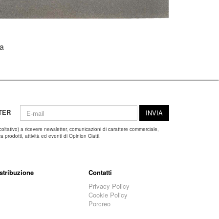
ma
TER
INVIA
coltativo) a ricevere newsletter, comunicazioni di carattere commerciale,
 prodotti, attività ed eventi di Opinion Ciatti.
stribuzione
Contatti
Privacy Policy
Cookie Policy
Porcreo