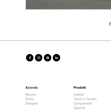
B
Azienda
Prodotti
Mission
Sedute
Storia
Tavoli e Tavolini
Designer
Complementi
Specchi