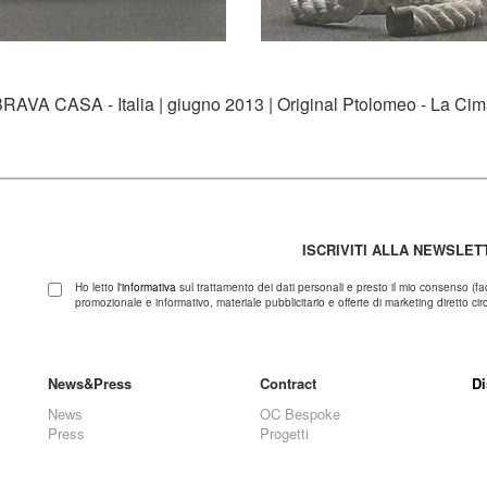
RAVA CASA - Italia | giugno 2013 | Original Ptolomeo - La Ci
ISCRIVITI ALLA NEWSLET
Ho letto
l'informativa
sul trattamento dei dati personali e presto il mio consenso (fa
promozionale e informativo, materiale pubblicitario e offerte di marketing diretto circa
News&Press
Contract
Di
News
OC Bespoke
Press
Progetti