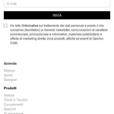
INVIA
Ho letto
l'informativa
sul trattamento dei dati personali e presto il mio
consenso (facoltativo) a ricevere newsletter, comunicazioni di carattere
commerciale, promozionale e informativo, materiale pubblicitario e
offerte di marketing diretto circa prodotti, attività ed eventi di Opinion
Ciatti.
Azienda
Mission
Storia
Designer
Prodotti
Sedute
Tavoli e Tavolini
Complementi
Specchi
Illuminazione