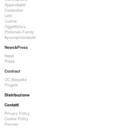
Appendiabiti
Contenitori
Letti
Cucine
Oggettistica
Ptolomeo Family
#youropinionworld
News&Press
News
Press
Contract
OC Bespoke
Progetti
Distribuzione
Contatti
Privacy Policy
Cookie Policy
Porcreo