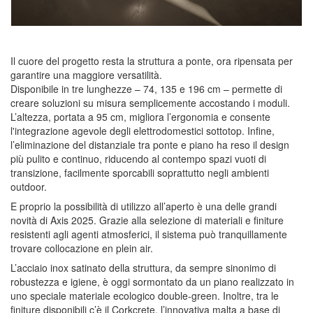
Il cuore del progetto resta la struttura a ponte, ora ripensata per
garantire una maggiore versatilità.
Disponibile in
tre lunghezze
– 74, 135 e 196 cm – permette di
creare
soluzioni su misura
semplicemente accostando i moduli.
L’altezza, portata a 95 cm, migliora l’ergonomia e consente
l'integrazione agevole degli elettrodomestici sottotop. Infine,
l’eliminazione del distanziale tra ponte e piano ha reso il design
più pulito e continuo, riducendo al contempo spazi vuoti di
transizione, facilmente sporcabili soprattutto negli ambienti
outdoor.
E proprio la possibilità di
utilizzo
all’
aperto
è una delle grandi
novità
di
Axis 2025
. Grazie alla selezione di materiali e finiture
resistenti agli agenti atmosferici, il sistema può tranquillamente
trovare collocazione
en plein air
.
L’
acciaio inox satinato
della
struttura
, da sempre sinonimo di
robustezza e igiene, è oggi sormontato da un
piano
realizzato in
uno speciale
materiale ecologico
double-green
. Inoltre, tra le
finiture
disponibili c’è il
Corkcrete
, l’innovativa
malta
a base di