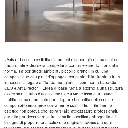
«
Axis è ricco di possibilità sia per chi dispone già di una cucina
tradizionale e desidera completarla con un elemento fuori dalla
norma, sia per quegli ambienti, piccoli e grandi, in cui una
composizione con piani d’appoggio consente di far fronte a tutte
le necessità legate al “far da mangiare” –
commenta
Lapo Ciatti
,
CEO
e
Art Director
– L’idea di base ruota a attorno a una struttura
essenziale in tubo d’acciaio inox a cui viene fissato un piano
multifunzionale, pensato per integrare le qualità delle cucine
componibili senza necessariamente sostituirle. Il riferimento
estetico non poteva che ispirarsi alle attrezzature professionali,
perfette per descrivere la funzionalità specifica dell'oggetto e il
bisogno di proporre una soluzione originale, svincolata ogni
tendenza, ma capace di sopravvivere al mutare degli stili senza