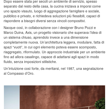
Dopo essere stata per secoli un ambiente di servizio, spesso
separato dal resto della casa, la cucina iniziava a imporsi come
uno spazio vissuto, luogo di aggregazione famigliare e sociale,
pubblico e privato, e richiedeva soluzioni più flessibili, capaci di
rispondere a bisogni diversi senza vincoli compositivi.
Nacque così, in collaborazione con i
designer
Bruno Pozzi
e
Marco Duina
,
Axis
, un progetto visionario che superava l’idea di
un sistema chiuso, aprendolo invece a una dimensione
completamente nuova. Un’architettura leggera, modulare, fatta di
spazi “vuoti”, in cui ogni elemento poteva essere scomposto,
riaggregato, riformulato. Un approccio industriale per un ambiente
fino ad allora casalingo, capace di adattarsi agli spazi in modo
fluido, senza imposizioni stilistiche.
Un’intuizione così forte, da meritarsi, nel
1987
, una
segnalazione
al
Compasso d’Oro
.