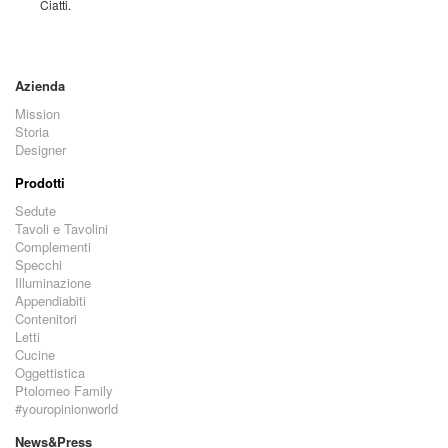
Ciatti.
Azienda
Mission
Storia
Designer
Prodotti
Sedute
Tavoli e Tavolini
Complementi
Specchi
Illuminazione
Appendiabiti
Contenitori
Letti
Cucine
Oggettistica
Ptolomeo Family
#youropinionworld
News&Press