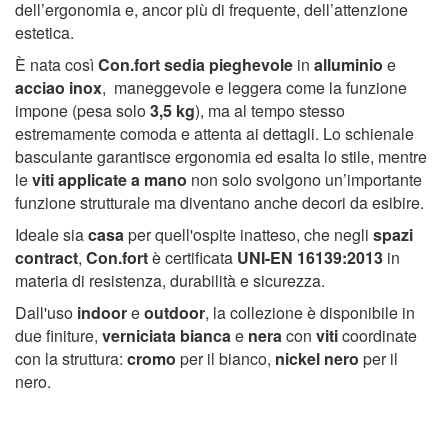
dell’ergonomia e, ancor più di frequente, dell’attenzione
estetica.
È
nata così
Con.fort
sedia pieghevole
in
alluminio
e
acciao inox
,
maneggevole e leggera come la funzione
impone (pesa solo
3,5 kg
), ma al tempo stesso
estremamente comoda e attenta ai dettagli. Lo schienale
basculante garantisce ergonomia ed esalta lo stile, mentre
le
viti
applicate a mano
non solo svolgono un’importante
funzione strutturale ma diventano anche decori da esibire.
Ideale sia
casa
per quell'ospite inatteso, che negli
spazi
contract
,
Con.fort
è certificata
UNI-EN 16139:2013
in
materia di resistenza, durabilità e sicurezza.
Dall'uso
indoor
e
outdoor
, la collezione è disponibile in
due finiture,
verniciata bianca
e
nera
con
viti
coordinate
con la struttura:
cromo
per il bianco,
nickel nero
per il
nero.