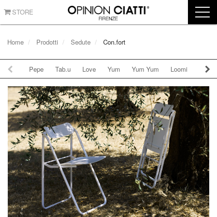
STORE
Home
Prodotti
Sedute
Con.fort
Pepe
Tab.u
Love
Yum
Yum Yum
Loomi
B.tri