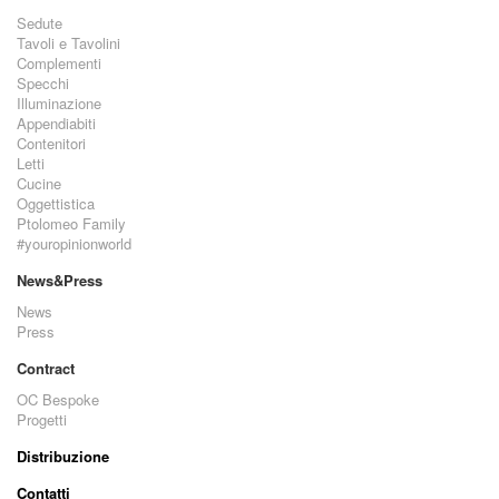
Sedute
Tavoli e Tavolini
Complementi
Specchi
Illuminazione
Appendiabiti
Contenitori
Letti
Cucine
Oggettistica
Ptolomeo Family
#youropinionworld
News&Press
News
Press
Contract
OC Bespoke
Progetti
Distribuzione
Contatti