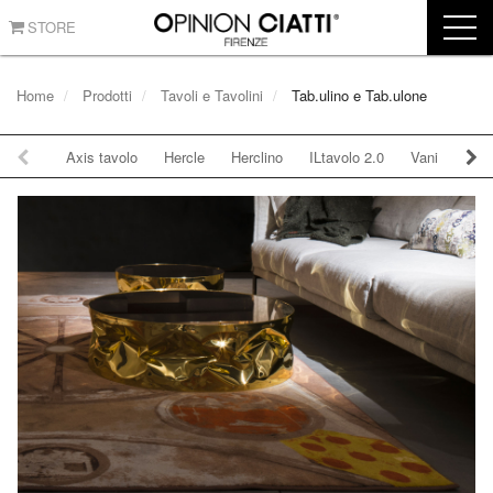
STORE
Home
Prodotti
Tavoli e Tavolini
Tab.ulino e Tab.ulone
Axis tavolo
Hercle
Herclino
ILtavolo 2.0
Vanilla
Ko