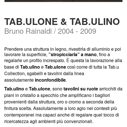
TAB.ULONE & TAB.ULINO
Bruno Rainaldi / 2004 - 2009
Prendere una struttura in legno, rivestirla di alluminio e poi
lavorare la superficie,
”stropicciarla” a mano
, fino a
regalarle un profilo increspato.
È
questa la lavorazione alla
base di
Tab.ulino
e
Tab.ulone
così come di tutta la
Tab.u
Collection
, sgabelli e tavolini dalla linea
assolutamente
inconfondibile
.
Tab.ulino
e
Tab.ulone
, sono
tavolini su ruote
arricchiti da
piani in cristallo a specchio che amplificano i bagliori
provenienti dalla struttura, oro o cromo a seconda della
finitura scelta. Assolutamente a loro agio nei contesti più
contemporanei ma capaci anche di regalare quel tocco di
ricercatezza agli ambienti più convenzionali.