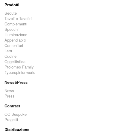
Prodotti
Sedute
Tavoli e Tavolini
Complementi
Specchi
Illuminazione
Appendiabiti
Contenitori
Letti
Cucine
Oggettistica
Ptolomeo Family
#youropinionworld
News&Press
News
Press
Contract
OC Bespoke
Progetti
Distribuzione