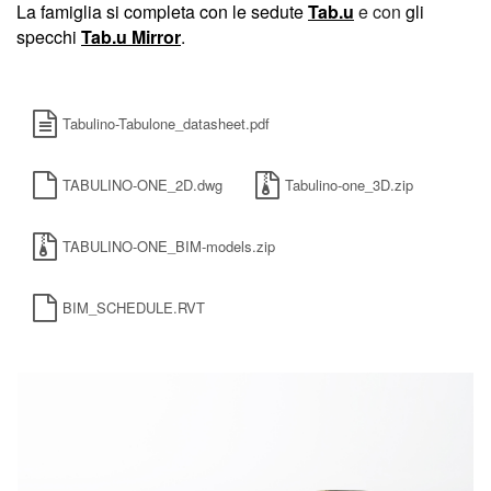
La famiglia si completa con le sedute
Tab.u
e con
gli
specchi
Tab.u Mirror
.
Tabulino-Tabulone_datasheet.pdf
TABULINO-ONE_2D.dwg
Tabulino-one_3D.zip
TABULINO-ONE_BIM-models.zip
BIM_SCHEDULE.RVT