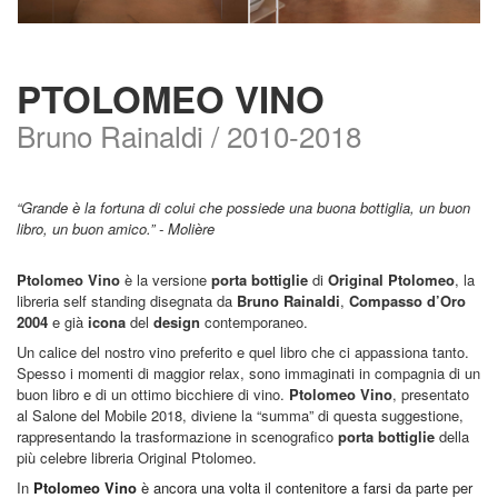
PTOLOMEO VINO
Bruno Rainaldi / 2010-2018
“Grande è la fortuna di colui che possiede una buona bottiglia, un buon
libro, un buon amico.” - Molière
Ptolomeo Vino
è la versione
porta bottiglie
di
Original Ptolomeo
, la
libreria self standing disegnata da
Bruno Rainaldi
,
Compasso d’Oro
2004
e già
icona
del
design
contemporaneo.
Un calice del nostro vino preferito e quel libro che ci appassiona tanto.
Spesso i momenti di maggior relax, sono immaginati in compagnia di un
buon libro e di un ottimo bicchiere di vino.
Ptolomeo Vino
, presentato
al Salone del Mobile 2018, diviene la “summa” di questa
suggestione,
rappresentando la trasformazione in scenografico
porta bottiglie
della
più celebre libreria Original Ptolomeo.
In
Ptolomeo Vino
è ancora una volta il contenitore a farsi da parte per