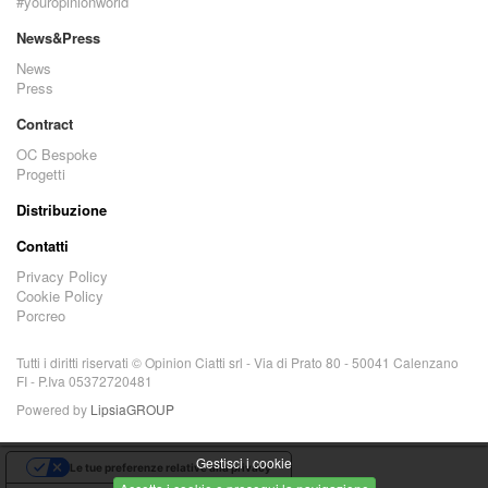
#youropinionworld
News&Press
News
Press
Contract
OC Bespoke
Progetti
Distribuzione
Contatti
Privacy Policy
Cookie Policy
Porcreo
Tutti i diritti riservati © Opinion Ciatti srl - Via di Prato 80 - 50041 Calenzano
FI - P.Iva 05372720481
Powered by
LipsiaGROUP
Gestisci i cookie
Le tue preferenze relative alla privacy