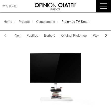
STORE
Home
Prodotti
Complementi
Ptolomeo-TV-Smart
Nori
Pacifico
Berberé
Original Ptolomeo
Ptolomeo Wa