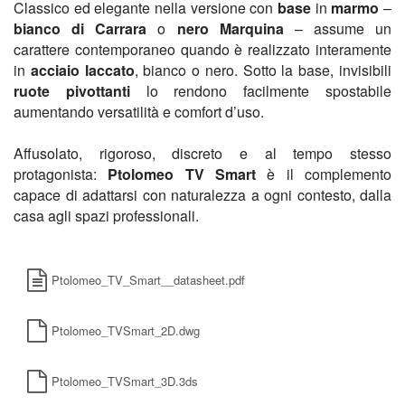
Classico ed elegante nella versione con 
base
 in 
marmo
 – 
bianco di Carrara
 o 
nero Marquina
 – assume un 
carattere contemporaneo quando è realizzato interamente 
in 
acciaio laccato
, bianco o nero. Sotto la base, invisibili 
ruote pivottanti 
lo rendono facilmente spostabile 
aumentando versatilità e comfort d’uso.
Affusolato, rigoroso, discreto e al tempo stesso 
protagonista: 
Ptolomeo TV Smar
t
è il complemento
capace di adattarsi con naturalezza a ogni contesto, dalla
casa agli spazi professionali.
Ptolomeo_TV_Smart__datasheet.pdf
Ptolomeo_TVSmart_2D.dwg
Ptolomeo_TVSmart_3D.3ds