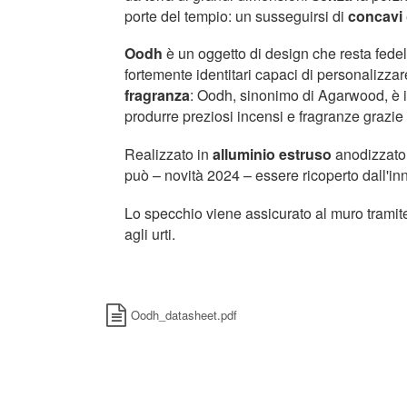
porte del tempio: un susseguirsi di
concavi
Oodh
è un oggetto di design che resta fedele
fortemente identitari capaci di personalizz
fragranza
: Oodh, sinonimo di Agarwood, è inf
produrre preziosi incensi e fragranze grazie
Realizzato in
alluminio estruso
anodizzato,
può
–
novità 2024
–
essere ricoperto dall'i
Lo specchio viene assicurato al muro tramite
agli urti.
Oodh_datasheet.pdf