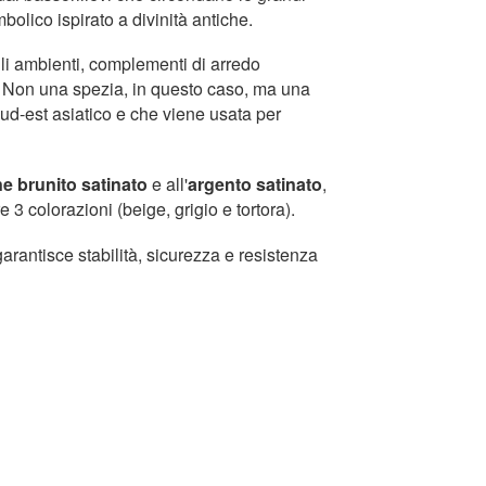
bolico ispirato a divinità antiche.
li ambienti, complementi di arredo
a. Non una spezia, in questo caso, ma una
 Sud-est asiatico e che viene usata per
ne brunito
satinato
e all'
argento satinato
,
 3 colorazioni (beige, grigio e tortora).
rantisce stabilità, sicurezza e resistenza