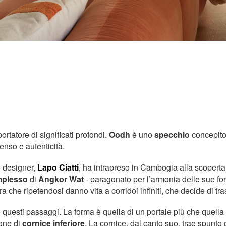
ortatore di significati profondi.
Oodh
è uno
specchio
concepit
senso e autenticità.
o designer,
Lapo Ciatti
, ha intrapreso in Cambogia alla scoperta 
plesso
di
Angkor Wat
- paragonato per l’armonia delle sue form
ra che ripetendosi danno vita a corridoi infiniti, che decide di tr
questi passaggi. La forma è quella di un portale più che quella
one di
cornice inferiore
. La cornice, dal canto suo, trae spunto