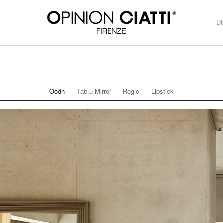
Di
Oodh
Tab.u Mirror
Regio
Lipstick