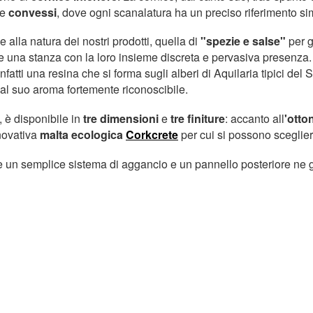
e
convessi
, dove ogni scanalatura ha un preciso riferimento sim
 alla natura dei nostri prodotti, quella di
"spezie e salse"
per g
are una stanza con la loro insieme discreta e pervasiva presenz
atti una resina che si forma sugli alberi di Aquilaria tipici del
 al suo aroma fortemente riconoscibile.
 è disponibile in
tre dimensioni
e
tre
finiture
: accanto all
'otto
nnovativa
malta ecologica
Corkcrete
per cui si possono scegliere
 un semplice sistema di aggancio e un pannello posteriore ne ga